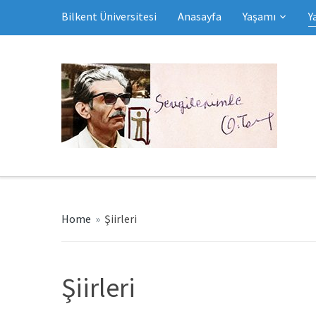
Bilkent Üniversitesi
Anasayfa
Yaşamı
Y
Home
»
Şiirleri
Şiirleri