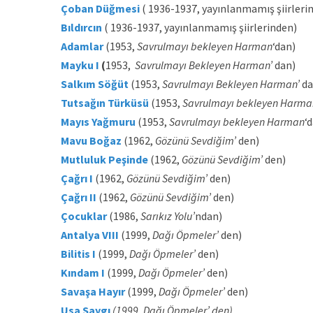
Çoban Düğmesi
( 1936-1937, yayınlanmamış şiirleri
Bıldırcın
( 1936-1937, yayınlanmamış şiirlerinden)
Adamlar
(1953,
Savrulmayı bekleyen Harman
‘dan)
Mayku I
(
1953,
Savrulmayı Bekleyen Harman’
dan)
Salkım Söğüt
(1953,
Savrulmayı Bekleyen Harman’
da
Tutsağın Türküsü
(1953,
Savrulmayı bekleyen Harma
Mayıs Yağmuru
(1953,
Savrulmayı bekleyen Harman
‘
Mavu Boğaz
(1962,
Gözünü Sevdiğim’
den)
Mutluluk Peşinde
(1962,
Gözünü Sevdiğim’
den)
Çağrı I
(1962,
Gözünü Sevdiğim’
den)
Çağrı II
(1962,
Gözünü Sevdiğim’
den)
Çocuklar
(1986,
Sarıkız Yolu’
ndan)
Antalya VIII
(1999,
Dağı Öpmeler’
den)
Bilitis I
(1999,
Dağı Öpmeler’
den)
Kındam I
(1999,
Dağı Öpmeler’
den)
Savaşa Hayır
(1999,
Dağı Öpmeler’
den)
Usa Saygı
(1999, Dağı Öpmeler’ den)