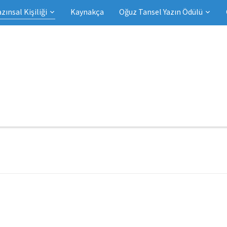
azınsal Kişiliği
Kaynakça
Oğuz Tansel Yazın Ödülü