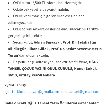
Ödül tutarı 2,500 TL olarak belirlenmiştir.
Ödüle tek yapıtla başvurulmalıdır.
Ödüle katılmak için gönderilen eserler iade
edilmeyecektir
Ödül töreni Ankara’da ileride duyurulacak bir tarihte
gerçekleştirilecektir
Seçici kurul
,
Adnan Binyazar, Prof. Dr. Selahattin
Dilidüzgün, İlhan Gülek, Prof. Dr. Sedat Sever
ve
Metin
Turan’
dan oluşmaktadır.
Başvurular şu adrese yapılacaktır:
Metin Turan
,
OĞUZ
TANSEL ÇOCUK YAZINI ÖDÜL KURULU, Konur Sokak
36/13, Kızılay, 06650 Ankara
Ayrıntılı bilgi
için:
folkloredebiyat@gmail.com
odultansel@gmail.com
Daha önceki Oğuz Tansel Yazın Ödüllerini Kazananlar: