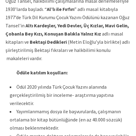
Oğuz Tansel, halkbilimi çalışmalarına masal derlemeleriyle
1930’larda başladı. “
Al’lı ile Fırfırı
” adlı masal kitabıyla
1977’de Türk Dil Kurumu Çocuk Yazını Ödülünü kazanan Oğuz
Tansel’in
Altı Kardeşler, Yedi Devler, Üç Kızlar, Mavi Gelin,
Çobanla Bey Kızı, Konuşan Balıkla Yalnız Kız
adlı masal
kitapları ve
Bektaşi Dedikleri
(Metin Eloğlu’yla birlikte) adlı
şiirleştirilmiş Bektaşi fıkraları ve halkbilimi konulu
makaleleri vardır.
Ödüle katılım koşulları:
Ödül 2020 yılında Türk Çocuk Yazını alanında
gerçekleştirilmiş bir inceleme- araştırma yapıtına
verilecektir.
Yayımlanmamış dosya ile başvurularda, çalışmanın
ortalama bir kitap bütünlüğünde (en az 40.000 sözcük)
olması beklenmektedir.