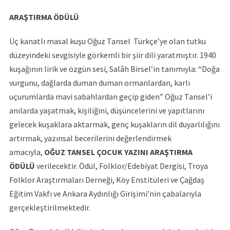
ARAŞTIRMA ÖDÜLÜ
Üç kanatlı masal kuşu Oğuz Tansel Türkçe’ye olan tutku
düzeyindeki sevgisiyle görkemli bir şiir dili yaratmıştır. 1940
kuşağının lirik ve özgün sesi, Salâh Birsel’in tanımıyla: “Doğa
vurgunu, dağlarda duman duman ormanlardan, karlı
uçurumlarda mavi sabahlardan geçip giden” Oğuz Tansel’i
anılarda yaşatmak, kişiliğini, düşüncelerini ve yapıtlarını
gelecek kuşaklara aktarmak, genç kuşakların dil duyarlılığını
artırmak, yazınsal becerilerini değerlendirmek
amacıyla,
OĞUZ TANSEL ÇOCUK YAZINI ARAŞTIRMA
ÖDÜLÜ
verilecektir. Ödül, Folklor/Edebiyat Dergisi, Troya
Folklor Araştırmaları Derneği, Köy Enstitüleri ve Çağdaş
Eğitim Vakfı ve Ankara Aydınlığı Girişimi’nin çabalarıyla
gerçekleştirilmektedir.