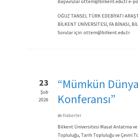
Başvurular ottem@bilkent.edu.tr e-pos
OĞUZ TANSEL TÜRK EDEBİYATI ARAŞ
BİLKENT ÜNİVERSİTESİ, FA BİNASI, B
Sorular için: ottem@bilkent.edu.tr
“Mümkün Dünyala
23
Şub
Konferansı”
2026
in
Haberler
Bilkent Üniversitesi Masal Anlatma ve
Topluluğu, Tarih Topluluğu ve Çeviri T