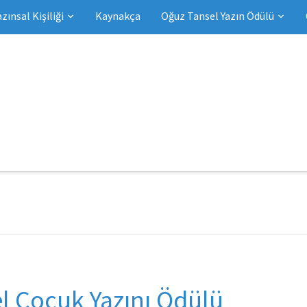
azınsal Kişiliği
Kaynakça
Oğuz Tansel Yazın Ödülü
l Çocuk Yazını Ödülü