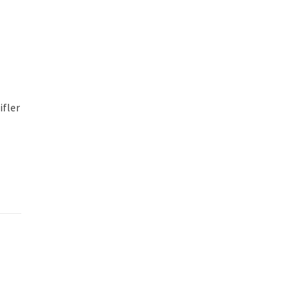
ifler
i