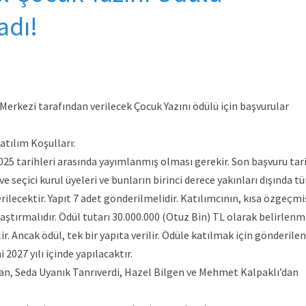
adı!
erkezi tarafından verilecek Çocuk Yazını ödülü için başvurular
atılım Koşulları:
2025 tarihleri arasında yayımlanmış olması gerekir. Son başvuru tar
e seçici kurul üyeleri ve bunların birinci derece yakınları dışında t
erilecektir. Yapıt 7 adet gönderilmelidir. Katılımcının, kısa özgeçmi
ulaştırmalıdır. Ödül tutarı 30.000.000 (Otuz Bin) TL olarak belirlenmi
r. Ancak ödül, tek bir yapıta verilir. Ödüle katılmak için gönderilen
 2027 yılı içinde yapılacaktır.
an, Seda Uyanık Tanrıverdi, Hazel Bilgen ve Mehmet Kalpaklı’dan