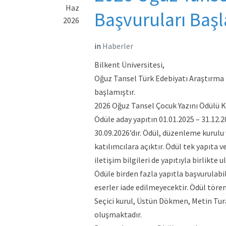
Haz
Başvuruları Başl
2026
in
Haberler
Bilkent Üniversitesi,
Oğuz Tansel Türk Edebiyatı Araştırma M
başlamıştır.
2026 Oğuz Tansel Çocuk Yazını Ödülü K
Ödüle aday yapıtın 01.01.2025 – 31.12.
30.09.2026’dır. Ödül, düzenleme kurulu v
katılımcılara açıktır. Ödül tek yapıta v
iletişim bilgileri de yapıtıyla birlikte 
Ödüle birden fazla yapıtla başvurulabili
eserler iade edilmeyecektir. Ödül töreni
Seçici kurul, Üstün Dökmen, Metin Tur
oluşmaktadır.