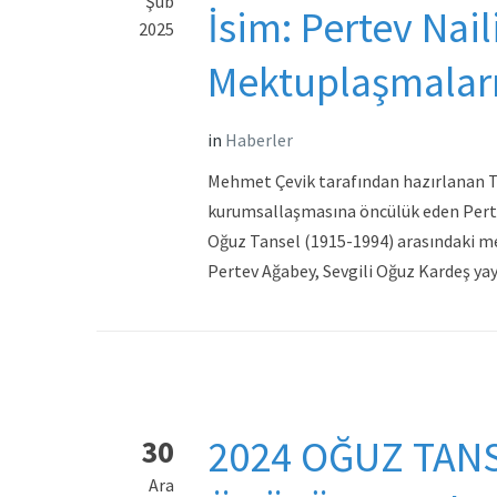
Şub
İsim: Pertev Nai
2025
Mektuplaşmalar
in
Haberler
Mehmet Çevik tarafından hazırlanan Tür
kurumsallaşmasına öncülük eden Pertev 
Oğuz Tansel (1915-1994) arasındaki me
Pertev Ağabey, Sevgili Oğuz Kardeş y
2024 OĞUZ TANS
30
Ara