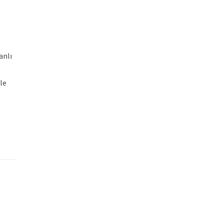
anlı
le