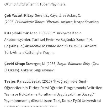
Okuma Kültürü.
İzmir: Tudem Yayınları.
Çok Yazarlı Kitap:
Sever, S., Kaya, Z. ve Aslan, C.
(2006)
Etkinliklerle Türkçe Öğretimi.
Ankara: Morpa Yayınları.
Kitap Bölümü:
Acan, F. (1996) “Türkiye’de Kadın
Akademisyenler: Tarihsel Evrim ve Bugünkü Durum”, H.
Coşkun (Ed.)
Akademik Yaşamda Kadın
(ss. 75-87). Ankara:
Türk-Alman Kültür İşleri Yayını.
Çeviri Kitap:
Duverger, M. (1986)
Sosyal Bilimlere Giriş.
(Çev.:
Ü. Oksay). Ankara: Bilgi Yayınevi.
Tezler:
Karagül, Sedat (2010) “İlköğretim 6-8. Sınıf
Öğrencilerinin Türkçe Dersi Öğretim Programında Belirtilen
Yazım ve Noktalama Kurallarını Uygulayabilme Düzeyi.”
Yayımlanmamış Yüksek Lisans Tezi, Dokuz Eylül Üniversitesi